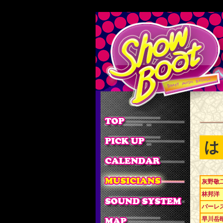
は
灰野敬
林邦洋
バーレ
早川岳