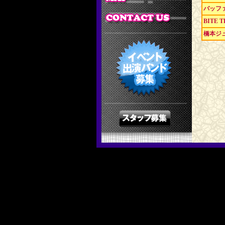
バッフ
BITE 
橋本ジ