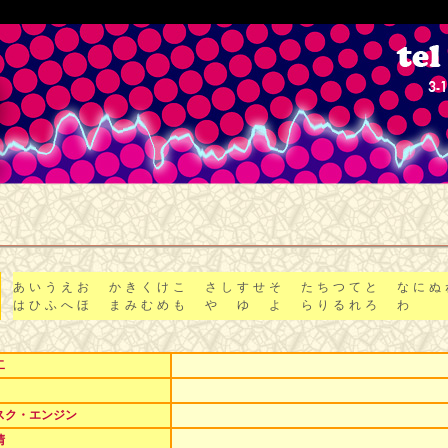
あ
い
う
え
お
か
き
く
け
こ
さ
し
す
せ
そ
た
ち
つ
て
と
な
に
ぬ
は
ひ
ふ
へ
ほ
ま
み
む
め
も
や
ゆ
よ
ら
り
る
れ
ろ
わ
二
スク・エンジン
晴